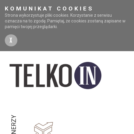
KOMUNIKAT COOKIES
Strona wykorzystuje pliki cookies. Korzystanie z serwisu
oznacza na to zgodę. Pamiętaj, że cookies zostaną zapisane w
pamięci twojej przeglądarki.
X
PARTNERZY