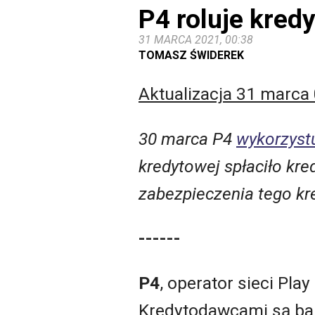
P4 roluje kred
31 MARCA 2021, 00:38
TOMASZ ŚWIDEREK
Aktualizacja 31 marca
30 marca P4
wykorzyst
kredytowej spłaciło kr
zabezpieczenia tego kr
------
P4
, operator sieci Pla
Kredytodawcami są ba