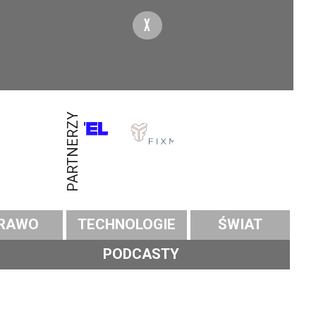
X
PARTNERZY
RAWO
TECHNOLOGIE
ŚWIAT
PODCASTY