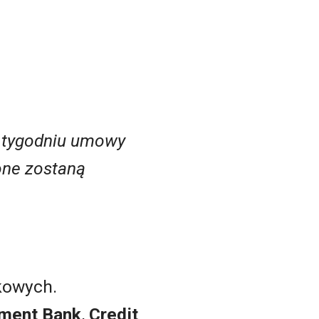
m tygodniu umowy
one zostaną
nkowych.
tment Bank
,
Credit