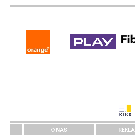
O NAS
REKL