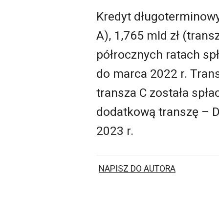
Kredyt długoterminowy 
A), 1,765 mld zł (trans
półrocznych ratach sp
do marca 2022 r. Trans
transza C została spła
dodatkową transzę – D 
2023 r.
NAPISZ DO AUTORA