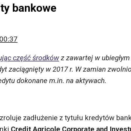
yty bankowe
 00:37
ując część środków
z zawartej w ubiegły
edyt zaciągnięty w 2017 r. W zamian zwolni
edytu dokonane m.in. na aktywach.
y zroluje zadłużenie z tytułu kredytów ba
nki
Credit Agricole Corporate and Inves