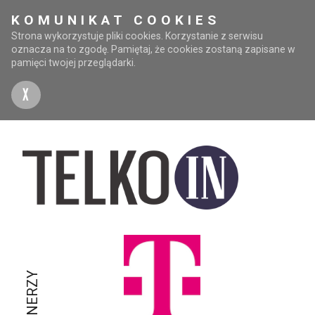
KOMUNIKAT COOKIES
Strona wykorzystuje pliki cookies. Korzystanie z serwisu
oznacza na to zgodę. Pamiętaj, że cookies zostaną zapisane w
pamięci twojej przeglądarki.
X
PARTNERZY