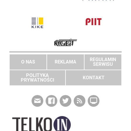
REGULAMIN
O NAS
REKLAMA
SERWISU
POLITYKA
KONTAKT
PRYWATNOŚCI