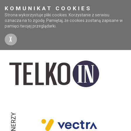
KOMUNIKAT COOKIES
Strona wykorzystuje pliki cookies. Korzystanie z serwisu
oznacza na to zgodę. Pamiętaj, że cookies zostaną zapisane w
pamięci twojej przeglądarki.
X
PARTNERZY