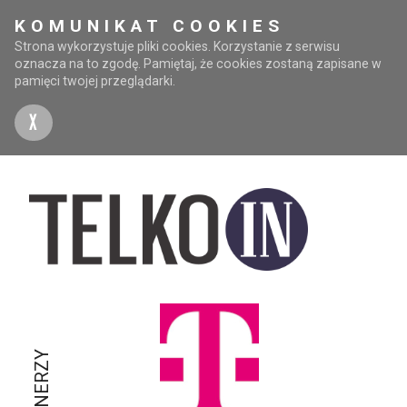
KOMUNIKAT COOKIES
Strona wykorzystuje pliki cookies. Korzystanie z serwisu
oznacza na to zgodę. Pamiętaj, że cookies zostaną zapisane w
pamięci twojej przeglądarki.
X
PARTNERZY