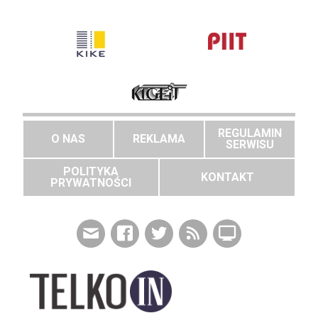
REGULAMIN
O NAS
REKLAMA
SERWISU
POLITYKA
KONTAKT
PRYWATNOŚCI