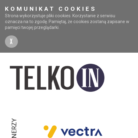
KOMUNIKAT COOKIES
Strona wykorzystuje pliki cookies. Korzystanie z serwisu
oznacza na to zgodę. Pamiętaj, że cookies zostaną zapisane w
pamięci twojej przeglądarki.
X
PARTNERZY