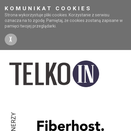
KOMUNIKAT COOKIES
Strona wykorzystuje pliki cookies. Korzystanie z serwisu
oznacza na to zgodę. Pamiętaj, że cookies zostaną zapisane w
pamięci twojej przeglądarki.
X
PARTNERZY