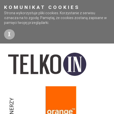
KOMUNIKAT COOKIES
Strona wykorzystuje pliki cookies. Korzystanie z serwisu
oznacza na to zgodę. Pamiętaj, że cookies zostaną zapisane w
pamięci twojej przeglądarki.
X
PARTNERZY