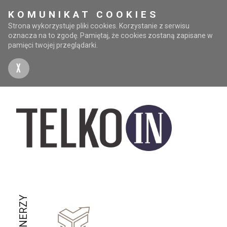
KOMUNIKAT COOKIES
Strona wykorzystuje pliki cookies. Korzystanie z serwisu
oznacza na to zgodę. Pamiętaj, że cookies zostaną zapisane w
pamięci twojej przeglądarki.
X
PARTNERZY