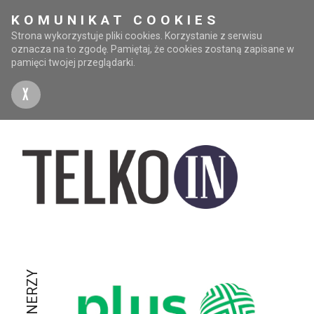
KOMUNIKAT COOKIES
Strona wykorzystuje pliki cookies. Korzystanie z serwisu
oznacza na to zgodę. Pamiętaj, że cookies zostaną zapisane w
pamięci twojej przeglądarki.
X
PARTNERZY