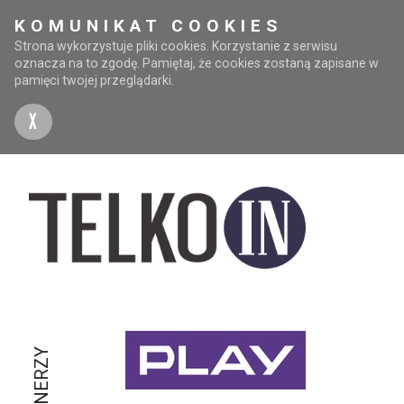
KOMUNIKAT COOKIES
Strona wykorzystuje pliki cookies. Korzystanie z serwisu
oznacza na to zgodę. Pamiętaj, że cookies zostaną zapisane w
pamięci twojej przeglądarki.
X
PARTNERZY