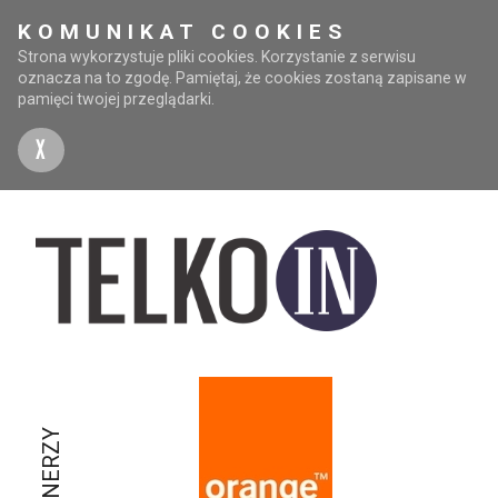
KOMUNIKAT COOKIES
Strona wykorzystuje pliki cookies. Korzystanie z serwisu
oznacza na to zgodę. Pamiętaj, że cookies zostaną zapisane w
pamięci twojej przeglądarki.
X
PARTNERZY