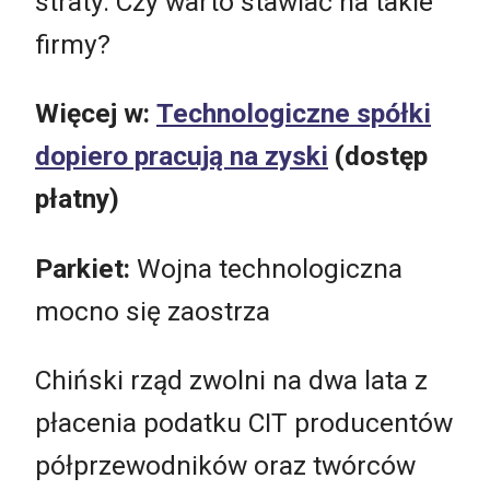
straty. Czy warto stawiać na takie
firmy?
Więcej w:
Technologiczne spółki
dopiero pracują na zyski
(dostęp
płatny)
Parkiet:
Wojna technologiczna
mocno się zaostrza
Chiński rząd zwolni na dwa lata z
płacenia podatku CIT producentów
półprzewodników oraz twórców