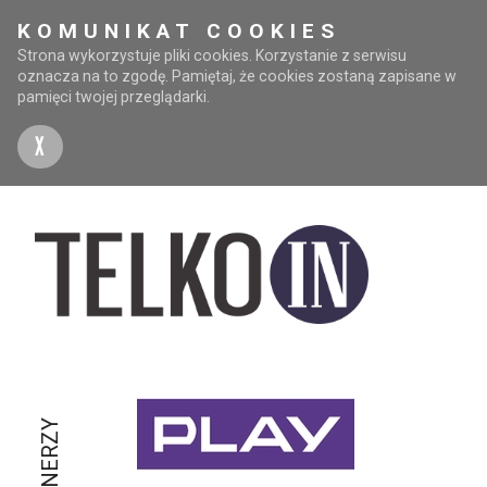
KOMUNIKAT COOKIES
Strona wykorzystuje pliki cookies. Korzystanie z serwisu
oznacza na to zgodę. Pamiętaj, że cookies zostaną zapisane w
pamięci twojej przeglądarki.
X
PARTNERZY