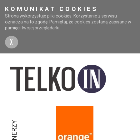
KOMUNIKAT COOKIES
Strona wykorzystuje pliki cookies. Korzystanie z serwisu
oznacza na to zgodę. Pamiętaj, że cookies zostaną zapisane w
pamięci twojej przeglądarki.
X
PARTNERZY