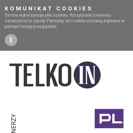
KOMUNIKAT COOKIES
Strona wykorzystuje pliki cookies. Korzystanie z serwisu
oznacza na to zgodę. Pamiętaj, że cookies zostaną zapisane w
pamięci twojej przeglądarki.
X
PARTNERZY