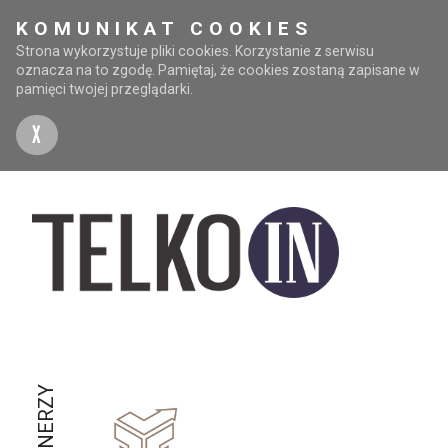
KOMUNIKAT COOKIES
Strona wykorzystuje pliki cookies. Korzystanie z serwisu
oznacza na to zgodę. Pamiętaj, że cookies zostaną zapisane w
pamięci twojej przeglądarki.
X
PARTNERZY