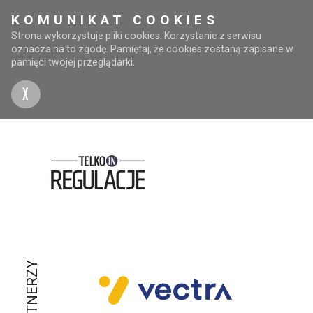
KOMUNIKAT COOKIES
Strona wykorzystuje pliki cookies. Korzystanie z serwisu
oznacza na to zgodę. Pamiętaj, że cookies zostaną zapisane w
pamięci twojej przeglądarki.
X
PARTNERZY