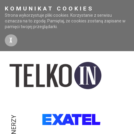
KOMUNIKAT COOKIES
Strona wykorzystuje pliki cookies. Korzystanie z serwisu
oznacza na to zgodę. Pamiętaj, że cookies zostaną zapisane w
pamięci twojej przeglądarki.
X
PARTNERZY