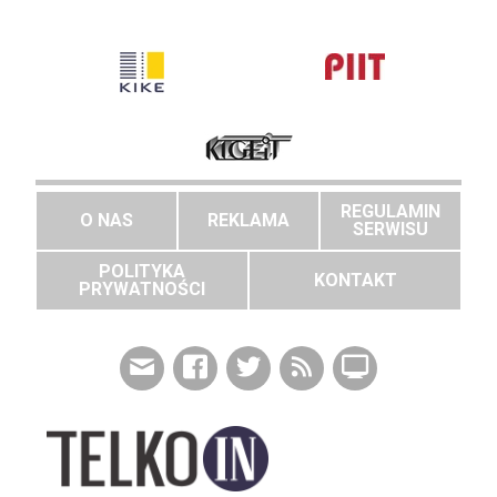
REGULAMIN
O NAS
REKLAMA
SERWISU
POLITYKA
KONTAKT
PRYWATNOŚCI