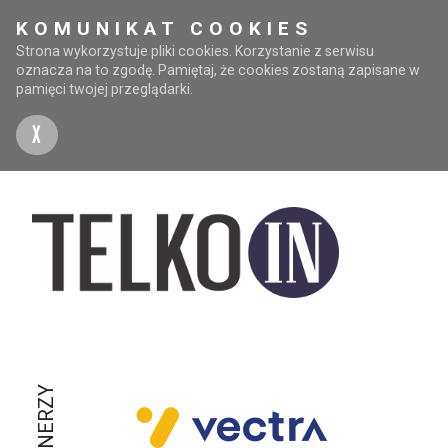
KOMUNIKAT COOKIES
Strona wykorzystuje pliki cookies. Korzystanie z serwisu
oznacza na to zgodę. Pamiętaj, że cookies zostaną zapisane w
pamięci twojej przeglądarki.
X
PARTNERZY