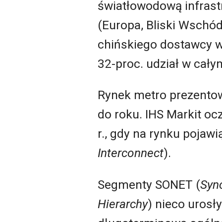
światłowodową infrast
(Europa, Bliski Wschód
chińskiego dostawcy w I
32-proc. udział w cały
Rynek metro prezentow
do roku. IHS Markit o
r., gdy na rynku pojaw
Interconnect
).
Segmenty SONET (
Syn
Hierarchy
) nieco urosł