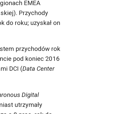
regionach EMEA
ńskiej). Przychody
ok do roku; uzyskał on
rostem przychodów rok
ncie pod koniec 2016
mi DCI (
D
ata Center
ronous Digital
miast utrzymały