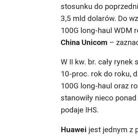
stosunku do poprzednie
3,5 mld dolarów. Do wz
100G long-haul WDM ro
China Unicom
– zaznac
W II kw. br. cały ryne
10-proc. rok do roku,
100G long-haul oraz 
stanowiły nieco ponad
podaje IHS.
Huawei
jest jednym z 