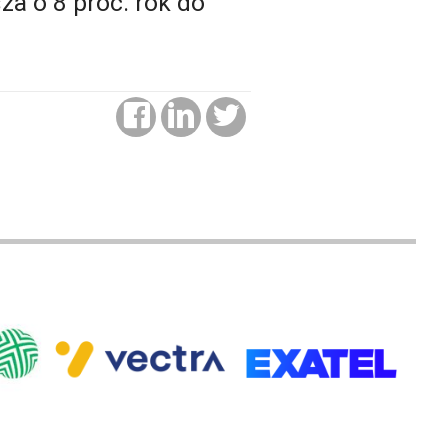
a o 8 proc. rok do