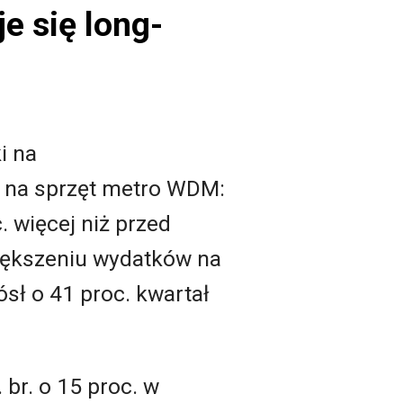
e się long-
i na
ż na sprzęt metro WDM:
 więcej niż przed
większeniu wydatków na
ósł o 41 proc. kwartał
 br. o 15 proc. w