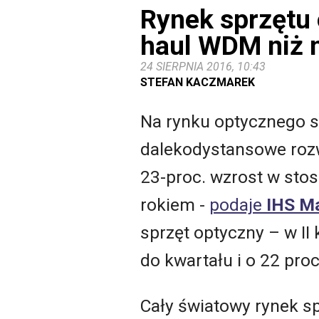
Rynek sprzętu 
haul WDM niż
24 SIERPNIA 2016, 10:43
STEFAN KACZMAREK
Na rynku optycznego sp
dalekodystansowe rozw
23-proc. wzrost w stos
rokiem -
podaje
IHS Ma
sprzęt optyczny – w II
do kwartału i o 22 pro
Cały światowy rynek spr