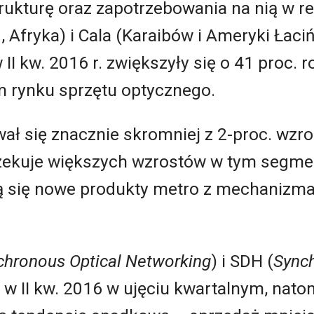
rukturę oraz zapotrzebowania na nią w 
, Afryka) i Cala (Karaibów i Ameryki Łaci
I kw. 2016 r. zwiększyły się o 41 proc. r
m rynku sprzętu optycznego.
ał się znacznie skromniej z 2-proc. wz
czekuje większych wzrostów w tym segme
ią się nowe produkty metro z mechanizma
chronous Optical Networking
) i SDH (
Synch
y w II kw. 2016 w ujęciu kwartalnym, nato