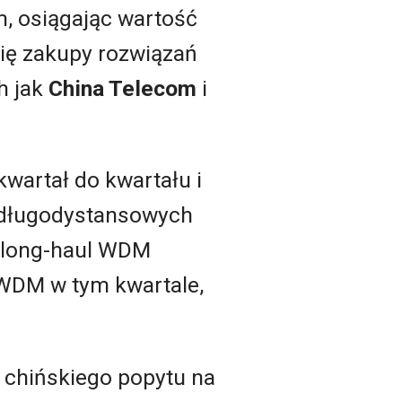
m, osiągając wartość
się zakupy rozwiązań
h jak
China Telecom
i
kwartał do kwartału i
ń długodystansowych
 long-haul WDM
 WDM w tym kwartale,
z chińskiego popytu na