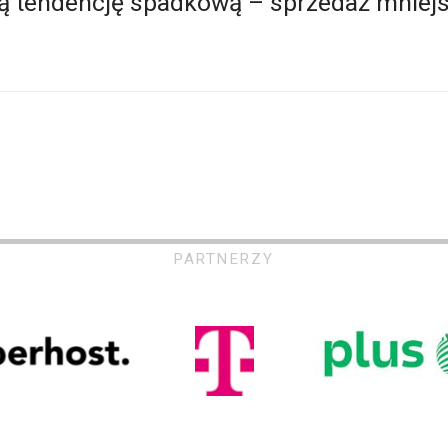
 tendencję spadkową – sprzedaż mniejsz
PARTNERZY