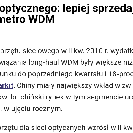
optycznego: lepiej sprzedaj
 metro WDM
rzętu sieciowego w II kw. 2016 r. wydatk
iązania long-haul WDM były większe ni
unku do poprzedniego kwartału i 18-proc.
rkit
. Chiny miały największy wkład w z
 kw. br. chiński rynek w tym segmencie ur
c. w ujęciu rocznym.
zętu dla sieci optycznych wzrósł w II kw.