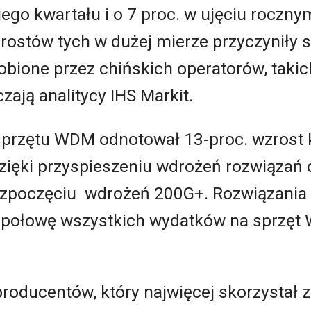
go kwartału i o 7 proc. w ujęciu roczny
rostów tych w dużej mierze przyczyniły 
bione przez chińskich operatorów, takic
zają analitycy IHS Markit.
k sprzętu WDM odnotował 13-proc. wzrost 
 dzięki przyspieszeniu wdrożeń rozwiąza
rozpoczęciu wdrożeń 200G+. Rozwiązania
 połowę wszystkich wydatków na sprzęt
producentów, który najwięcej skorzystał 