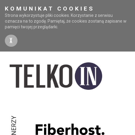
KOMUNIKAT COOKIES
Strona wykorzystuje pliki cookies. Korzystanie z serwisu
oznacza na to zgodę. Pamiętaj, że cookies zostaną zapisane w
pamięci twojej przeglądarki.
X
PARTNERZY