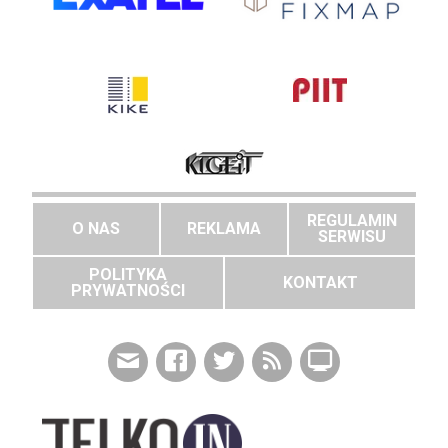
REGULAMIN
O NAS
REKLAMA
SERWISU
POLITYKA
KONTAKT
PRYWATNOŚCI