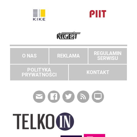
REGULAMIN
O NAS
REKLAMA
SERWISU
POLITYKA
KONTAKT
PRYWATNOŚCI