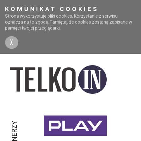
KOMUNIKAT COOKIES
Strona wykorzystuje pliki cookies. Korzystanie z serwisu
oznacza na to zgodę. Pamiętaj, że cookies zostaną zapisane w
pamięci twojej przeglądarki.
X
PARTNERZY