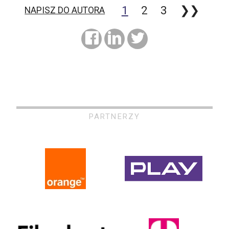
1
2
3
❯❯
NAPISZ DO AUTORA
PARTNERZY