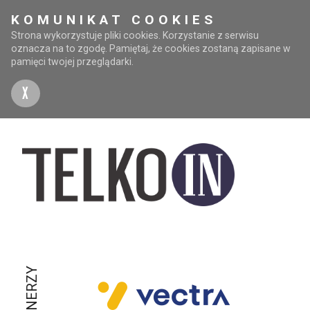
KOMUNIKAT COOKIES
Strona wykorzystuje pliki cookies. Korzystanie z serwisu
oznacza na to zgodę. Pamiętaj, że cookies zostaną zapisane w
pamięci twojej przeglądarki.
X
PARTNERZY