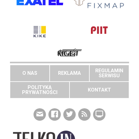
REGULAMIN
O NAS
REKLAMA
SERWISU
POLITYKA
KONTAKT
PRYWATNOŚCI