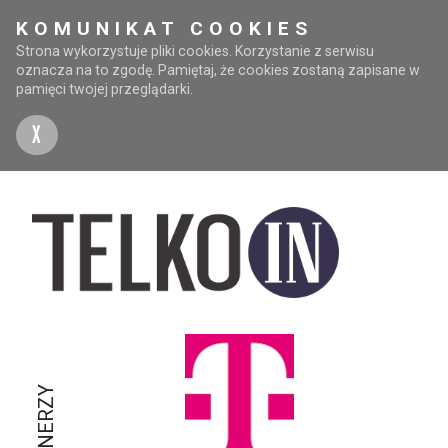
KOMUNIKAT COOKIES
Strona wykorzystuje pliki cookies. Korzystanie z serwisu
oznacza na to zgodę. Pamiętaj, że cookies zostaną zapisane w
pamięci twojej przeglądarki.
X
PARTNERZY