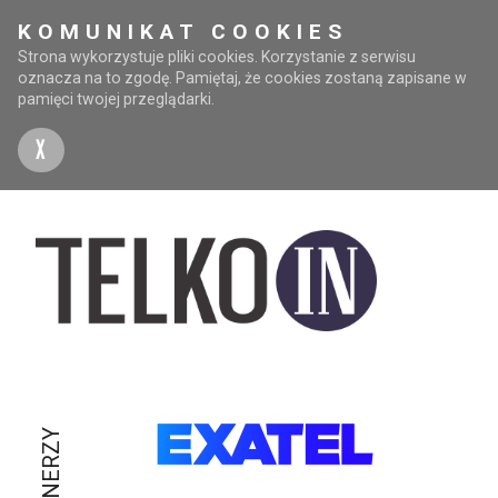
KOMUNIKAT COOKIES
Strona wykorzystuje pliki cookies. Korzystanie z serwisu
oznacza na to zgodę. Pamiętaj, że cookies zostaną zapisane w
pamięci twojej przeglądarki.
X
PARTNERZY