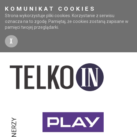
KOMUNIKAT COOKIES
Strona wykorzystuje pliki cookies. Korzystanie z serwisu
oznacza na to zgodę. Pamiętaj, że cookies zostaną zapisane w
pamięci twojej przeglądarki.
X
PARTNERZY