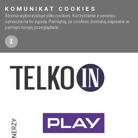
KOMUNIKAT COOKIES
Strona wykorzystuje pliki cookies. Korzystanie z serwisu
oznacza na to zgodę. Pamiętaj, że cookies zostaną zapisane w
pamięci twojej przeglądarki.
X
PARTNERZY