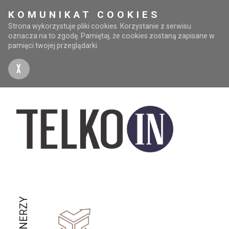
KOMUNIKAT COOKIES
Strona wykorzystuje pliki cookies. Korzystanie z serwisu
oznacza na to zgodę. Pamiętaj, że cookies zostaną zapisane w
pamięci twojej przeglądarki.
X
PARTNERZY