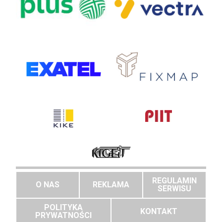
REGULAMIN
O NAS
REKLAMA
SERWISU
POLITYKA
KONTAKT
PRYWATNOŚCI