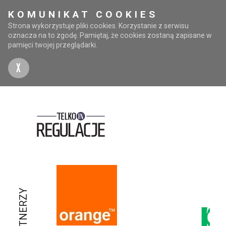
KOMUNIKAT COOKIES
Strona wykorzystuje pliki cookies. Korzystanie z serwisu
oznacza na to zgodę. Pamiętaj, że cookies zostaną zapisane w
pamięci twojej przeglądarki.
X
PARTNERZY