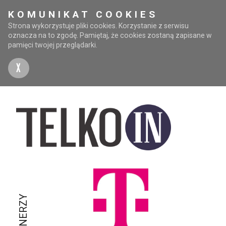
KOMUNIKAT COOKIES
Strona wykorzystuje pliki cookies. Korzystanie z serwisu
oznacza na to zgodę. Pamiętaj, że cookies zostaną zapisane w
pamięci twojej przeglądarki.
X
PARTNERZY