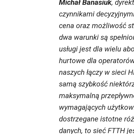
Michał Banasiuk
, dyre
czynnikami decyzyjnymi
cena oraz możliwość sta
dwa warunki są spełnion
usługi jest dla wielu a
hurtowe dla operatorów
naszych łączy w sieci 
samą szybkość niektórz
maksymalną przepływnoś
wymagających użytkown
dostrzegane istotne ró
danych, to sieć FTTH je