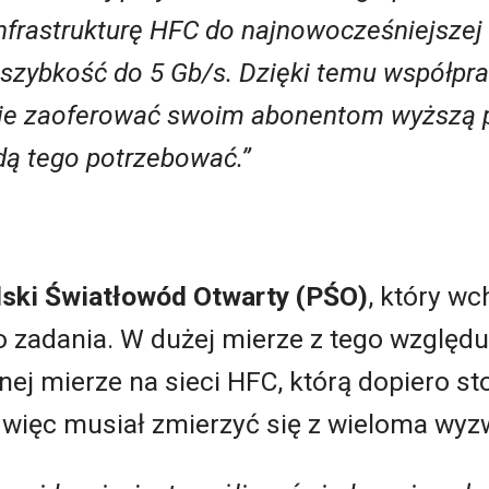
frastrukturę HFC do najnowocześniejszej
szybkość do 5 Gb/s. Dzięki temu współpra
nie zaoferować swoim abonentom wyższą p
ędą tego potrzebować.”
ski Światłowód Otwarty (PŚO)
, który w
o zadania. W dużej mierze z tego względu,
nej mierze na sieci HFC, którą dopiero s
więc musiał zmierzyć się z wieloma wyz