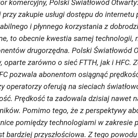
ktor komercyjny, Polski Światłowód Otwarty
 przy zakupie usługi dostępu do internetu
bilnego i płynnego korzystania z dobrodzie
e, to obecnie kwestia samej technologii, 
bonentów drugorzędna. Polski Światłowód O
, oparte zarówno o sieć FTTH, jak i HFC.
HFC pozwala abonentom osiągnąć prędkość
y operatorzy oferują na sieciach światło
ć. Prędkość ta zadowala dzisiaj nawet na
ików. Pomimo tego, że z perspektywy ab
żnice pomiędzy technologiami w zakresie p
st bardziej przyszłościowa. Z tego powodu