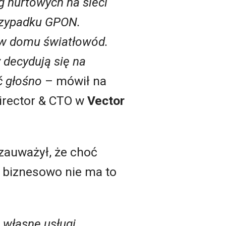
g hurtowych na sieci
przypadku GPON.
 w domu światłowód.
 decydują się na
ć głośno
– mówił na
irector & CTO w
Vector
zauważył, że choć
 biznesowo nie ma to
 własne usługi.