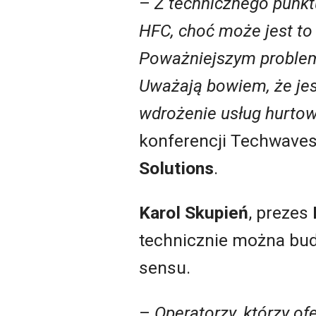
–
Z technicznego punkt
HFC, choć może jest to
Poważniejszym probleme
Uważają bowiem, że jest
wdrożenie usług hurtow
konferencji Techwave
Solutions
.
Karol Skupień
, prezes
technicznie można bud
sensu.
–
Operatorzy, którzy ofe