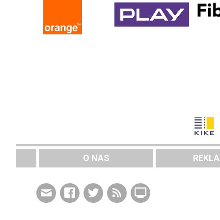
O NAS
REKL