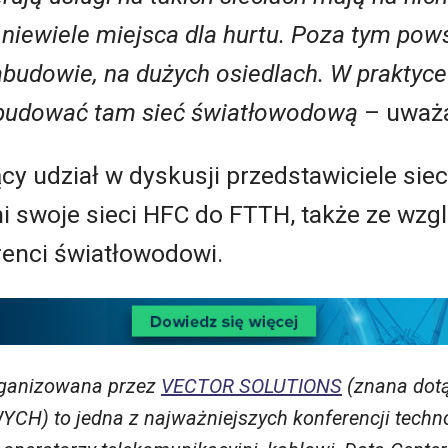
niewiele miejsca dla hurtu. Poza tym pow
abudowie, na dużych osiedlach. W praktyc
adbudować tam sieć światłowodową
– uważa
ący udział w dyskusji przedstawiciele sie
i swoje sieci HFC do FTTH, także ze wzgl
renci światłowodowi.
ganizowana przez
VECTOR SOLUTIONS
(znana dot
 to jedna z najważniejszych konferencji techno