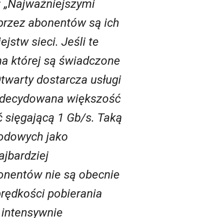
: „Najważniejszymi
 przez abonentów są ich
jstw sieci. Jeśli te
na której są świadczone
twarty dostarcza usługi
 Zdecydowana większość
 sięgającą 1 Gb/s. Taką
wodowych jako
jbardziej
onentów nie są obecnie
rędkości pobierania
 intensywnie