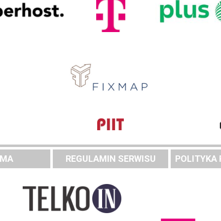
AMA
REGULAMIN SERWISU
POLITYKA