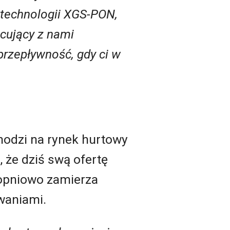
 technologii XGS-PON,
cujący z nami
rzepływność, gdy ci w
chodzi na rynek hurtowy
 że dziś swą ofertę
topniowo zamierza
waniami.