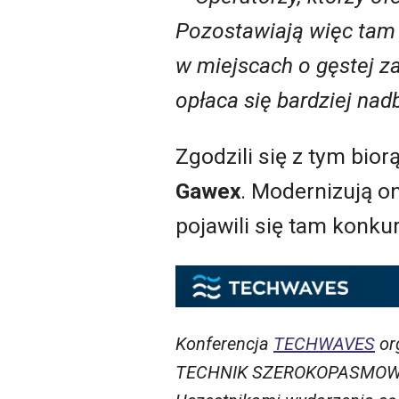
Pozostawiają więc tam 
w miejscach o gęstej z
opłaca się bardziej n
Zgodzili się z tym bior
Gawex
. Modernizują on
pojawili się tam konku
Konferencja
TECHWAVES
or
TECHNIK SZEROKOPASMOWYCH)