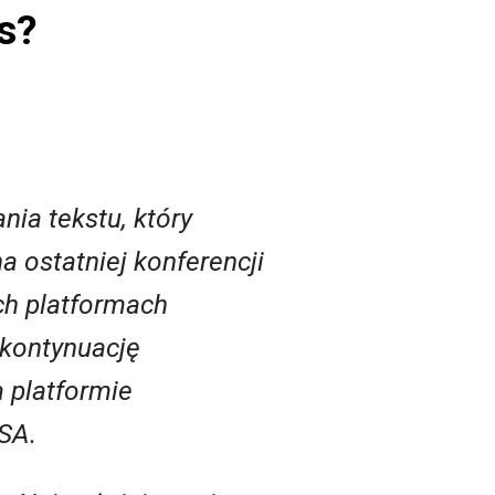
s?
ia tekstu, który
a ostatniej konferencji
ch platformach
 kontynuację
a platformie
SA.