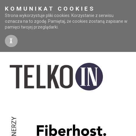
KOMUNIKAT COOKIES
Strona wykorzystuje pliki cookies. Korzystanie z serwisu
oznacza na to zgodę. Pamiętaj, że cookies zostaną zapisane w
pamięci twojej przeglądarki.
X
PARTNERZY