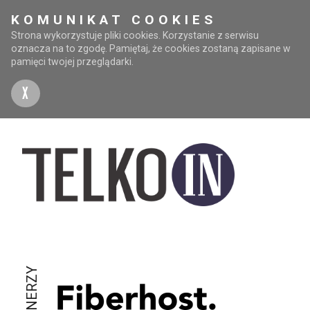
KOMUNIKAT COOKIES
Strona wykorzystuje pliki cookies. Korzystanie z serwisu
oznacza na to zgodę. Pamiętaj, że cookies zostaną zapisane w
pamięci twojej przeglądarki.
X
PARTNERZY