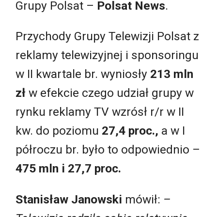
Grupy Polsat –
Polsat News
.
Przychody Grupy Telewizji Polsat z
reklamy telewizyjnej i sponsoringu
w II kwartale br. wyniosły
213 mln
zł
w efekcie czego udział grupy w
rynku reklamy TV wzrósł r/r w II
kw. do poziomu
27,4 proc.,
a w I
półroczu br. było to odpowiednio –
475 mln i 27,7 proc.
Stanisław Janowski
mówił:
–