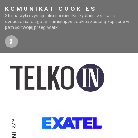
KOMUNIKAT COOKIES
Strona wykorzystuje pliki cookies. Korzystanie z serwisu
oznacza na to zgodę. Pamiętaj, że cookies zostaną zapisane w
pamięci twojej przeglądarki.
X
PARTNERZY