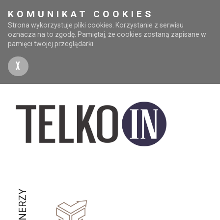
KOMUNIKAT COOKIES
Strona wykorzystuje pliki cookies. Korzystanie z serwisu
oznacza na to zgodę. Pamiętaj, że cookies zostaną zapisane w
pamięci twojej przeglądarki.
X
PARTNERZY