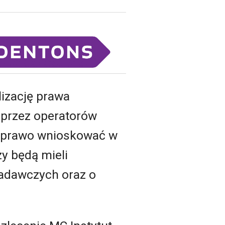
lizację prawa
 przez operatorów
ły prawo wnioskować w
y będą mieli
nadawczych oraz o