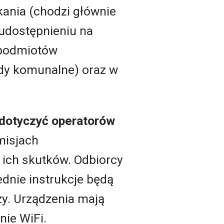
ania (chodzi głównie
 udostępnieniu na
 podmiotów
ady komunalne) oraz w
e dotyczyć operatorów
misjach
ich skutków. Odbiorcy
ednie instrukcje będą
zy. Urządzenia mają
ie WiFi.