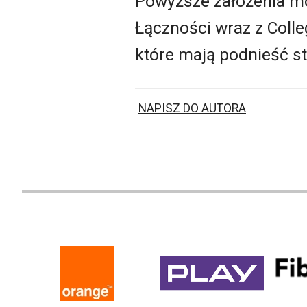
Powyższe założenia mo
Łączności wraz z Coll
które mają podnieść s
NAPISZ DO AUTORA