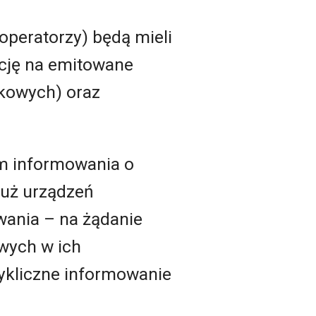
operatorzy) będą mieli
cję na emitowane
kowych) oraz
em informowania o
już urządzeń
wania – na żądanie
owych w ich
cykliczne informowanie