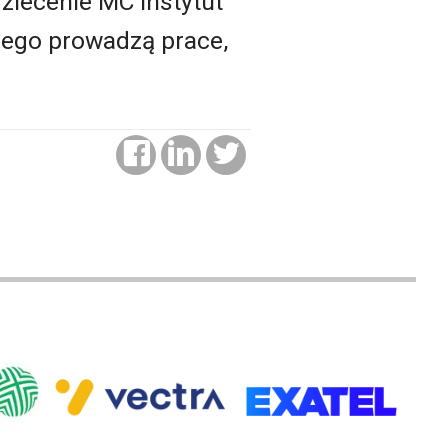
zlecenie MC Instytut
iego prowadzą prace,