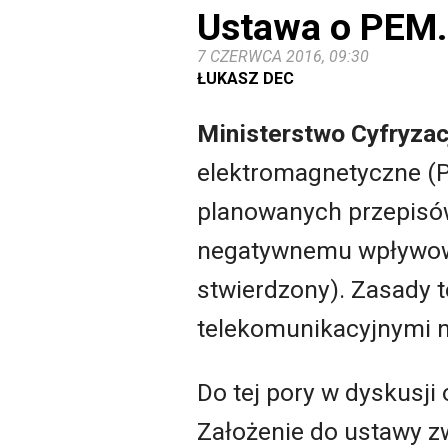
Ustawa o PEM.
7 CZERWCA 2016, 09:30
ŁUKASZ DEC
Ministerstwo Cyfryzac
elektromagnetyczne (
planowanych przepisów 
negatywnemu wpływowi 
stwierdzony). Zasady 
telekomunikacyjnymi 
Do tej pory w dyskusj
Założenie do ustawy zw