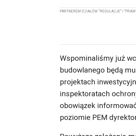
PARTNEREM DZIAŁÓW "REGULACJE" I "PRAW
Wspominaliśmy już wcz
budowlanego będą mus
projektach inwestycyj
inspektoratach ochrony
obowiązek informować 
poziomie PEM dyrektor