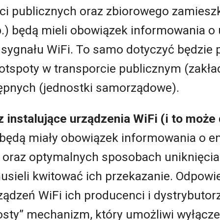
i publicznych oraz zbiorowego zamieszk
tp.) będą mieli obowiązek informowania o
 sygnału WiFi. To samo dotyczyć będzie
otspoty w transporcie publicznym (zakł
ępnych (jednostki samorządowe).
z instalujące urządzenia WiFi (i to moż
będą miały obowiązek informowania o e
oraz optymalnych sposobach uniknięcia 
usieli kwitować ich przekazanie. Odpowi
ządzeń WiFi ich producenci i dystrybutor
sty” mechanizm, który umożliwi wyłączen