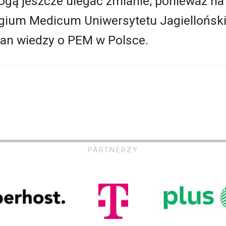
gą jeszcze ulegać zmianie, ponieważ na 
egium Medicum Uniwersytetu Jagiellońsk
tan wiedzy o PEM w Polsce.
PARTNERZY