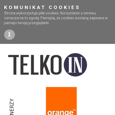
KOMUNIKAT COOKIES
Strona wykorzystuje pliki cookies. Korzystanie z serwisu
oznacza na to zgodę. Pamiętaj, że cookies zostaną zapisane w
pamięci twojej przeglądarki.
X
PARTNERZY