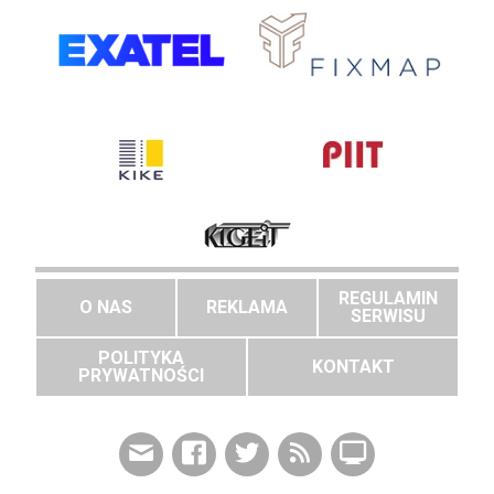
REGULAMIN
O NAS
REKLAMA
SERWISU
POLITYKA
KONTAKT
PRYWATNOŚCI