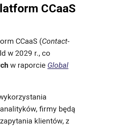
platform CCaaS
form CCaaS (
Contact-
d w 2029 r., co
rch
w raporcie
Global
wykorzystania
nalityków, firmy będą
zapytania klientów, z