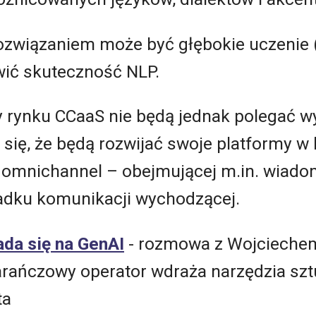
rozwiązaniem może być głębokie uczenie 
ić skuteczność NLP.
y rynku CCaaS nie będą jednak polegać w
się, że będą rozwijać swoje platformy w 
omnichannel – obejmującej m.in. wiadom
adku komunikacji wychodzącej.
ada się na GenAI
- rozmowa z Wojcieche
rańczowy operator wdraża narzędzia sztu
ta