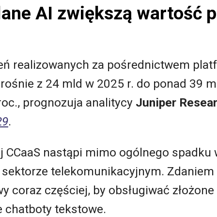
lane AI zwiększą wartość 
zeń realizowanych za pośrednictwem plat
zrośnie z 24 mld w 2025 r. do ponad 39 ml
oc., prognozuja analitycy
Juniper Resea
29
.
j CCaaS nastąpi mimo ogólnego spadku 
sektorze telekomunikacyjnym. Zdaniem a
y coraz częściej, by obsługiwać złożone 
e chatboty tekstowe.