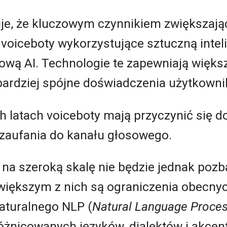
je, że kluczowym czynnikiem zwiększają
voiceboty wykorzystujące sztuczną intel
ową AI. Technologie te zapewniają więks
 bardziej spójne doświadczenia użytkowni
h latach voiceboty mają przyczynić się d
 zaufania do kanału głosowego.
na szeroką skalę nie będzie jednak poz
większym z nich są ograniczenia obecnyc
aturalnego NLP (
Natural Language Proces
óżnicowanych języków, dialektów i akcen