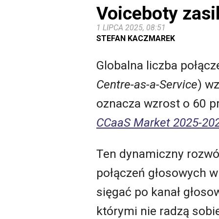
Voiceboty zasi
1 LIPCA 2025, 08:51
STEFAN KACZMAREK
Globalna liczba połąc
Centre-as-a-Service
) w
oznacza wzrost o 60 pr
CCaaS Market 2025-20
Ten dynamiczny rozwó
połączeń głosowych w 
sięgać po kanał głosow
którymi nie radzą sobi