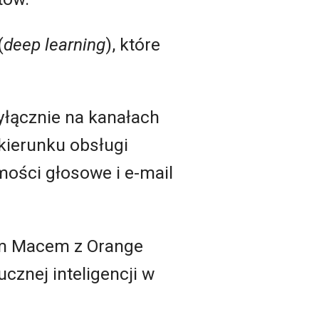
(
deep learning
), które
yłącznie na kanałach
kierunku obsługi
ości głosowe i e-mail
m Macem z Orange
cznej inteligencji w