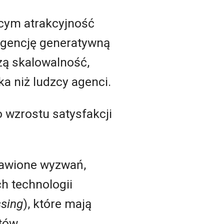
cym atrakcyjność
igencję generatywną
zą skalowalność,
ka niż ludzcy agenci.
o wzrostu satysfakcji
bawione wyzwań,
h technologii
sing
), które mają
tów.