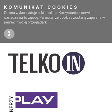
KOMUNIKAT COOKIES
Strona wykorzystuje pliki cookies. Korzystanie z serwisu
oznacza na to zgodę. Pamiętaj, że cookies zostaną zapisane w
pamięci twojej przeglądarki.
X
PARTNERZY