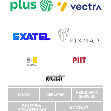
REGULAMIN
O NAS
REKLAMA
SERWISU
POLITYKA
KONTAKT
PRYWATNOŚCI