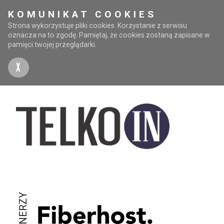
KOMUNIKAT COOKIES
Strona wykorzystuje pliki cookies. Korzystanie z serwisu
oznacza na to zgodę. Pamiętaj, że cookies zostaną zapisane w
pamięci twojej przeglądarki.
X
PARTNERZY