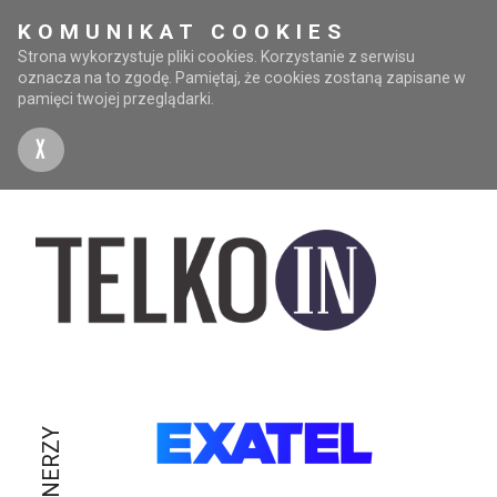
KOMUNIKAT COOKIES
Strona wykorzystuje pliki cookies. Korzystanie z serwisu
oznacza na to zgodę. Pamiętaj, że cookies zostaną zapisane w
pamięci twojej przeglądarki.
X
PARTNERZY