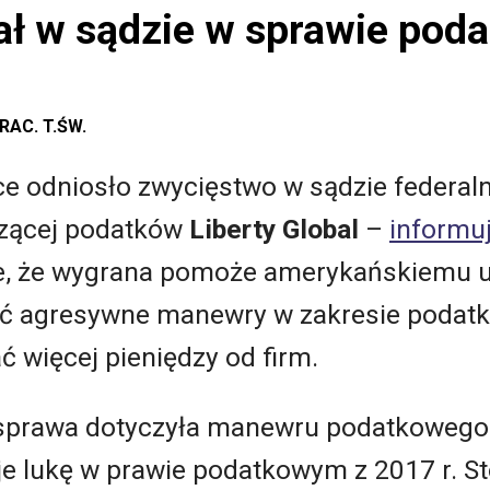
ł w sądzie w sprawie poda
AC. T.ŚW.
ice odniosło zwycięstwo w sądzie federa
czącej podatków
Liberty Global
–
informuj
aje, że wygrana pomoże amerykańskiemu 
ć agresywne manewry w zakresie podat
ć więcej pieniędzy od firm.
, sprawa dotyczyła manewru podatkowego
uje lukę w prawie podatkowym z 2017 r. 