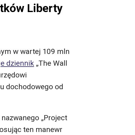
tków Liberty
lnym w wartej 109 mln
e dziennik
„The Wall
urzędowi
ku dochodowego od
 nazwanego „Project
Stosując ten manewr