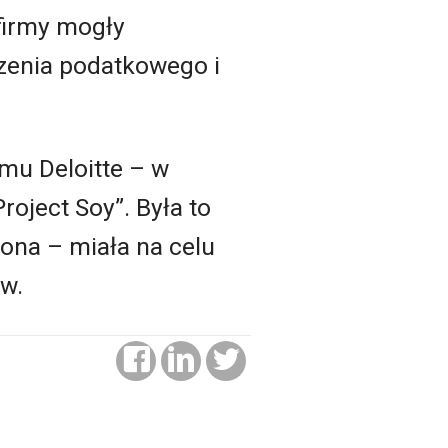
firmy mogły
czenia podatkowego i
 mu Deloitte – w
ject Soy”. Była to
ona – miała na celu
w.