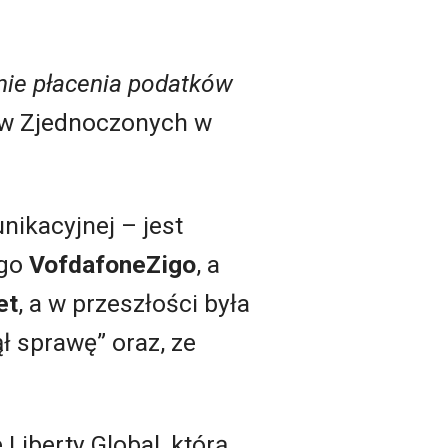
anie płacenia podatków
ów Zjednoczonych w
unikacyjnej – jest
go
VofdafoneZigo
, a
et
, a w przeszłości była
ł sprawę” oraz, ze
Liberty Global, którą