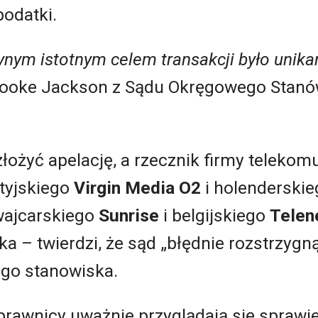
podatki.
dynym istotnym celem transakcji było unik
 Brooke Jackson z Sądu Okręgowego Stan
złożyć apelację, a rzecznik firmy telekom
tyjskiego
Virgin Media O2
i holenderskie
wajcarskiego
Sunrise
i belgijskiego
Telen
a – twierdzi, że sąd „błędnie rozstrzygną
ego stanowiska.
prawnicy uważnie przyglądają się sprawie 