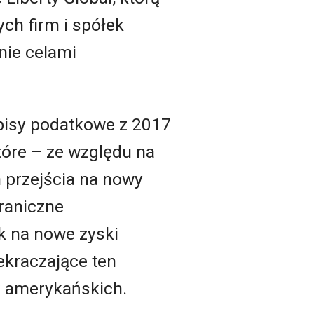
ch firm i spółek
nie celami
episy podatkowe z 2017
tóre – ze względu na
 przejścia na nowy
raniczne
k na nowe zyski
zekraczające ten
k amerykańskich.