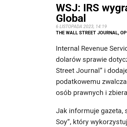
WSJ: IRS wygra
Global
6 LISTOPADA 2023, 14:19
THE WALL STREET JOURNAL, OPR
Internal Revenue Serv
dolarów sprawie doty
Street Journal” i dod
podatkowemu zwalcza
osób prawnych i zbiera
Jak informuje gazeta
Soy”, który wykorzyst