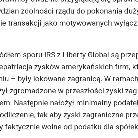
dzian zdolności rządu do pokonania duży
e transakcji jako motywowanych wyłącz
ódłem sporu IRS z Liberty Global są prz
 repatriacja zysków amerykańskich firm, k
iu – były lokowane zagranicą. W ramach
ył zgromadzone w przeszłości zyski zag
m. Następnie nałożył minimalny podate
 odliczenie, tak aby zyski zagraniczne pr
y faktycznie wolne od podatku dla spółe