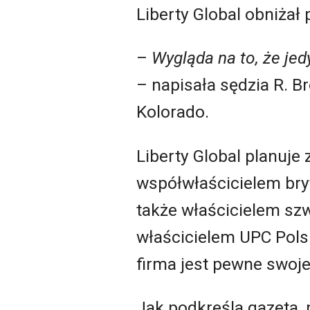
Liberty Global obniżał 
–
Wygląda na to, że je
– napisała sędzia R.
Kolorado.
Liberty Global planuje 
współwłaścicielem bry
także właścicielem sz
właścicielem UPC Polsk
firma jest pewne swoj
Jak podkreśla gazeta, 