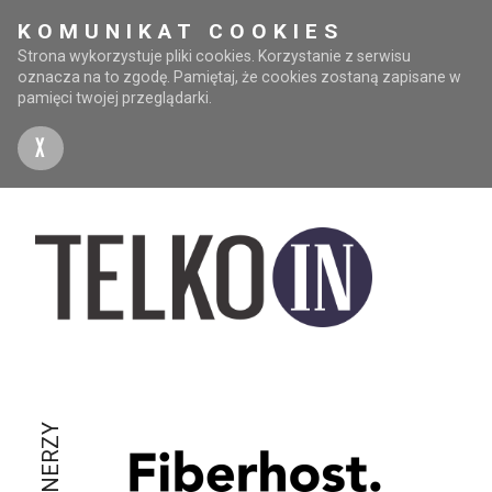
KOMUNIKAT COOKIES
Strona wykorzystuje pliki cookies. Korzystanie z serwisu
oznacza na to zgodę. Pamiętaj, że cookies zostaną zapisane w
pamięci twojej przeglądarki.
X
PARTNERZY