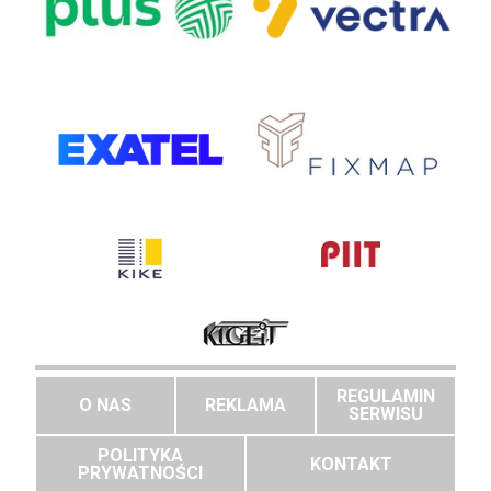
REGULAMIN
O NAS
REKLAMA
SERWISU
POLITYKA
KONTAKT
PRYWATNOŚCI