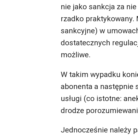
nie jako sankcja za n
rzadko praktykowany. 
sankcyjne) w umowach
dostatecznych regulacj
możliwe.
W takim wypadku konie
abonenta a następnie
usługi (co istotne: an
drodze porozumiewania
Jednocześnie należy p