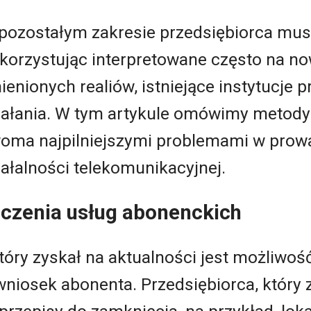
pozostałym zakresie przedsiębiorca musi
korzystując interpretowane często na no
ienionych realiów, istniejące instytucje 
iałania. W tym artykule omówimy metody 
oma najpilniejszymi problemami w prowa
iałalności telekomunikacyjnej.
czenia usług abonenckich
óry zyskał na aktualności jest możliwoś
wniosek abonenta. Przedsiębiorca, który