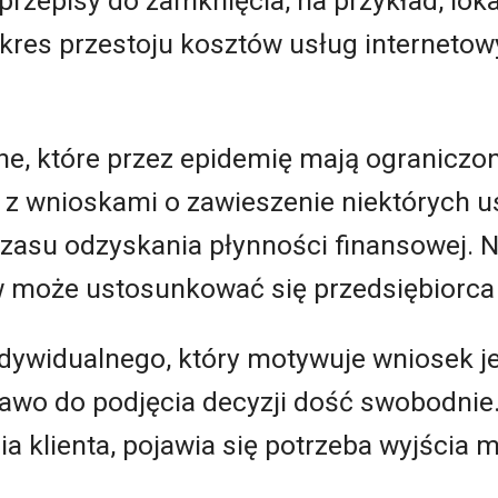
przepisy do zamknięcia, na przykład, lo
okres przestoju kosztów usług internetow
ne, które przez epidemię mają ograniczo
z wnioskami o zawieszenie niektórych u
czasu odzyskania płynności finansowej. N
w może ustosunkować się przedsiębiorca
ndywidualnego, który motywuje wniosek 
awo do podjęcia decyzji dość swobodnie.
 klienta, pojawia się potrzeba wyjścia m