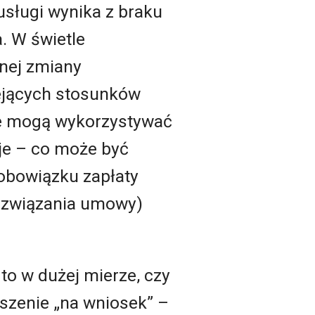
usługi wynika z braku
. W świetle
nej zmiany
iejących stosunków
ie mogą wykorzystywać
je – co może być
obowiązku zapłaty
rozwiązania umowy)
to w dużej mierze, czy
zenie „na wniosek” –