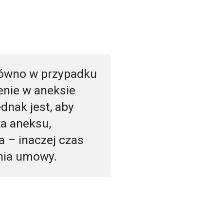
arówno w przypadku
enie w aneksie
dnak jest, aby
ta aneksu,
a – inaczej czas
ania umowy.