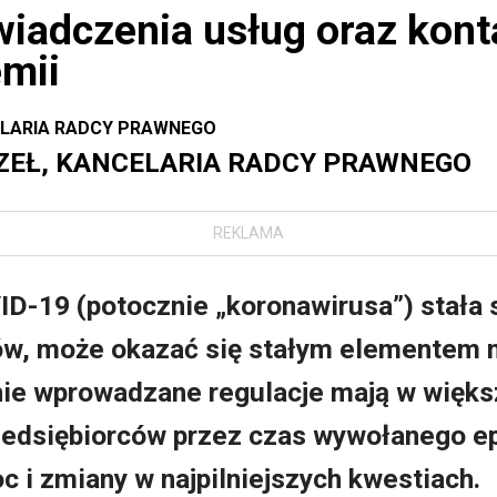
iadczenia usług oraz kont
emii
ELARIA RADCY PRAWNEGO
ZEŁ, KANCELARIA RADCY PRAWNEGO
REKLAMA
D-19 (potocznie „koronawirusa”) stała s
ów, może okazać się stałym elementem 
ie wprowadzane regulacje mają w większ
zedsiębiorców przez czas wywołanego ep
 i zmiany w najpilniejszych kwestiach.