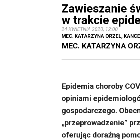
Zawieszanie św
w trakcie epid
24 KWIETNIA 2020, 12:00
MEC. KATARZYNA ORZEŁ, KANC
MEC. KATARZYNA OR
Epidemia choroby COVI
opiniami epidemiolog
gospodarczego. Obecn
„przeprowadzenie” pr
oferując doraźną pomoc