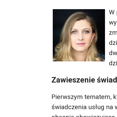
W 
wy
zm
dz
dw
dz
Zawieszenie świad
Pierwszym tematem, kt
świadczenia usług na 