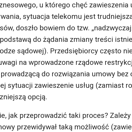
iznesowego, u którego chęć zawieszenia 
ania, sytuacja telekomu jest trudniejsza
sów, doszło bowiem do tzw. „nadzwyczaj
 podstawą do żądania zmiany treści istn
odze sądowej). Przedsiębiorcy często n
uwagi na wprowadzone rządowe restrykc
, prowadzącą do rozwiązania umowy bez 
ej sytuacji zawieszenie usług (zamiast 
zniejszą opcją.
e, jak przeprowadzić taki proces? Zależy 
owy przewidywał taką możliwość (zawies