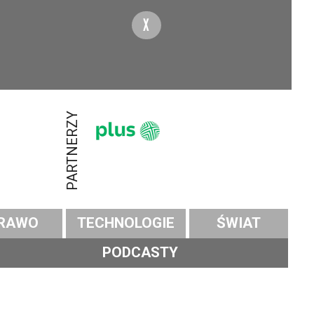
X
PARTNERZY
RAWO
TECHNOLOGIE
ŚWIAT
PODCASTY