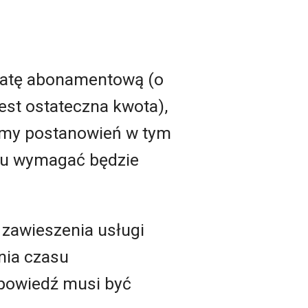
opłatę abonamentową (o
jest ostateczna kwota),
zemy postanowień w tym
su wymagać będzie
 zawieszenia usługi
nia czasu
powiedź musi być