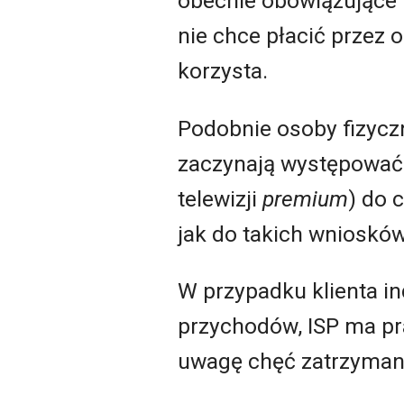
obecnie obowiązujące 
nie chce płacić przez 
korzysta.
Podobnie osoby fizycz
zaczynają występować 
telewizji
premium
) do 
jak do takich wnioskó
W przypadku klienta i
przychodów, ISP ma pr
uwagę chęć zatrzymania