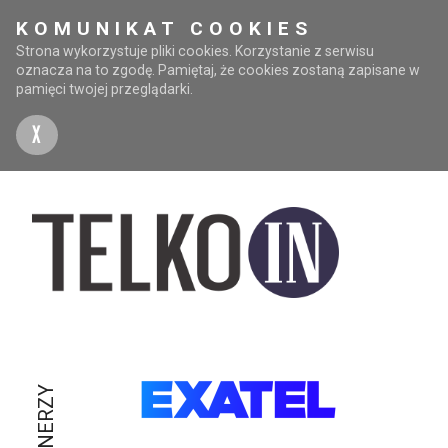
KOMUNIKAT COOKIES
Strona wykorzystuje pliki cookies. Korzystanie z serwisu
oznacza na to zgodę. Pamiętaj, że cookies zostaną zapisane w
pamięci twojej przeglądarki.
X
PARTNERZY