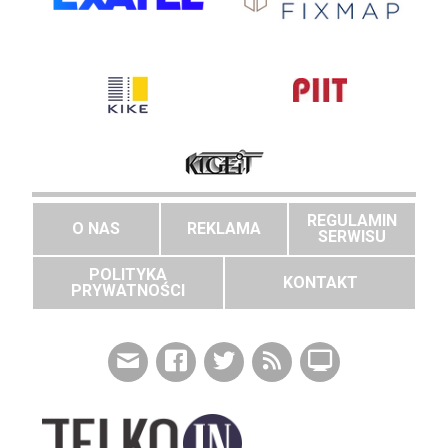
REGULAMIN
O NAS
REKLAMA
SERWISU
POLITYKA
KONTAKT
PRYWATNOŚCI