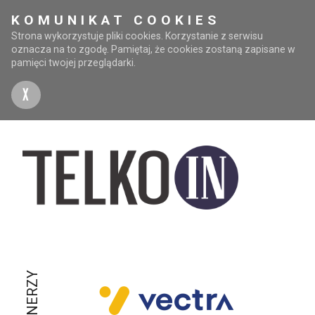
KOMUNIKAT COOKIES
Strona wykorzystuje pliki cookies. Korzystanie z serwisu
oznacza na to zgodę. Pamiętaj, że cookies zostaną zapisane w
pamięci twojej przeglądarki.
X
PARTNERZY