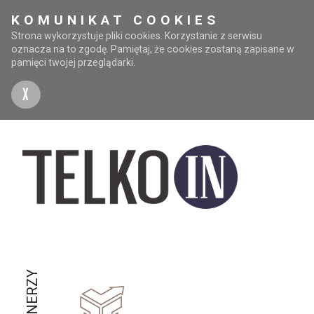
KOMUNIKAT COOKIES
Strona wykorzystuje pliki cookies. Korzystanie z serwisu
oznacza na to zgodę. Pamiętaj, że cookies zostaną zapisane w
pamięci twojej przeglądarki.
X
PARTNERZY