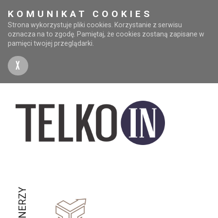
KOMUNIKAT COOKIES
Strona wykorzystuje pliki cookies. Korzystanie z serwisu
oznacza na to zgodę. Pamiętaj, że cookies zostaną zapisane w
pamięci twojej przeglądarki.
X
PARTNERZY