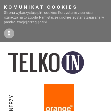
KOMUNIKAT COOKIES
Strona wykorzystuje pliki cookies. Korzystanie z serwisu
oznacza na to zgodę. Pamiętaj, że cookies zostaną zapisane w
pamięci twojej przeglądarki.
X
PARTNERZY